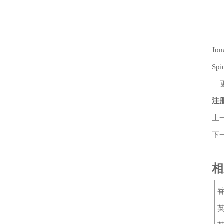
第
长
Jo
Sp
更
注
上
下
相