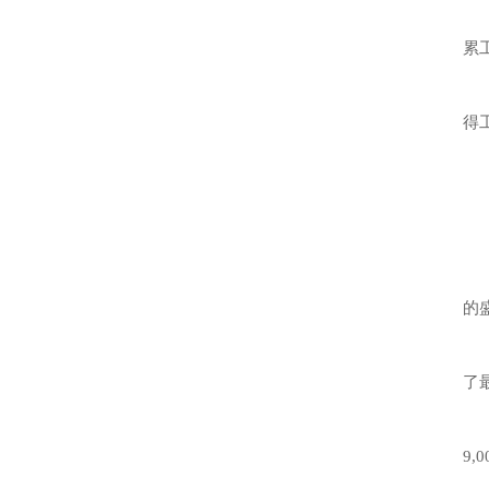
这
累
国
得
只
英
这
的
目
了
英
9