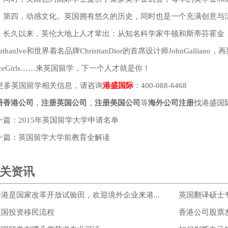
四，动感文化。英国拥有悠久的历史，同时也是一个充满创意与
久以来，英伦大地上人才辈出：从知名科学家牛顿和斯蒂芬霍金，到
nathanIve和世界着名品牌ChristianDior的首席设计师JohnGalliano
iceGirls……来英国留学，下一个人才就是你！
多英国留学相关信息，请咨询
港盛国际
：400-088-6468
册香港公司
，
注册英国公司
，
注册美国公司
等
海外公司注册
找港盛国
一篇：
2015年英国留学大学申请名单
一篇：
英国留学大学前教育全解读
关资讯
香港是国家改革开放试验田，欢迎境外企业来港...
英国翻译硕士
英国投资移民流程
香港公司股票