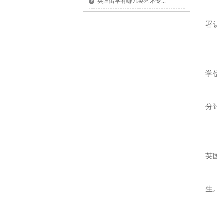
英国留学有哪几类艺术专...
获
署
该
毕
学
“
分
“
希
英
英
生
另