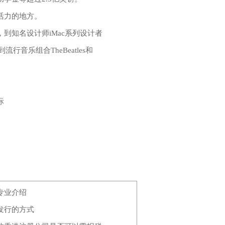
活力的地方。
知名设计师iMac系列设计者
，再到流行音乐组合TheBeatles和
际
专业介绍
发行的方式