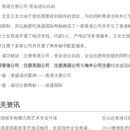
港注册公司 资金进出自由
京王女士由于急切需要收到国外的货款，与此同时香港没有外汇管
何限制，所以她委托港盛国际帮她购买了一家香港公司并开立了香港
女士在香港开通了电话专线，代跟L/C、产地证等多项服务。王女士
来注册了多家公司并开通了商务秘书配套服务。
功秘诀：注册香港公司，资金进出自由，企业在拥有快捷的同时会
册香港公司
，
注册英国公司
，
注册美国公司
等
海外公司注册
找港盛国
一篇：
港盛成功案例——香港注册公司
一篇：
成功注册商标——港盛国际
关资讯
英国留学有哪几类艺术专业可读
怎么在香港注
香港是国家改革开放试验田，欢迎境外企业来港...
2014澳洲技