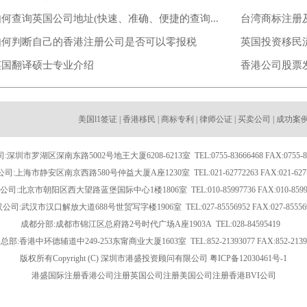
何查询英国公司地址(快速、准确、便捷的查询...
台湾商标注册
如何判断自己的香港注册公司是否可以零报税
英国投资移民
英国翻译硕士专业介绍
香港公司股票
美国l1签证
|
香港移民
|
商标专利
|
律师公证
|
买卖公司
|
成功案
深圳市罗湖区深南东路5002号地王大厦6208-6213室 TEL:0755-83666468 FAX:0755-83
司:上海市静安区南京西路580号仲益大厦A座1230室 TEL:021-62772263 FAX:021-6277
司:北京市朝阳区西大望路蓝堡国际中心1楼1806室 TEL:010-85997736 FAX:010-8599
公司:武汉市汉口解放大道688号世贸写字楼1906室 TEL:027-85556952 FAX:027-85556
成都分部:成都市锦江区总府路2号时代广场A座1903A TEL:028-84595419
部:香港中环德辅道中249-253东甯商业大厦1603室 TEL:852-21393077 FAX:852-2139
版权所有Copyright (C) 深圳市港盛投资顾问有限公司
粤ICP备12030461号-1
港盛国际
注册香港公司
注册英国公司
注册美国公司
注册香港BVI公司