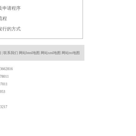
及申请程序
流程
发行的方式
例
|
联系我们
网站html地图
网站xml地图
网站txt地图
662816
8011
7011
953
3217