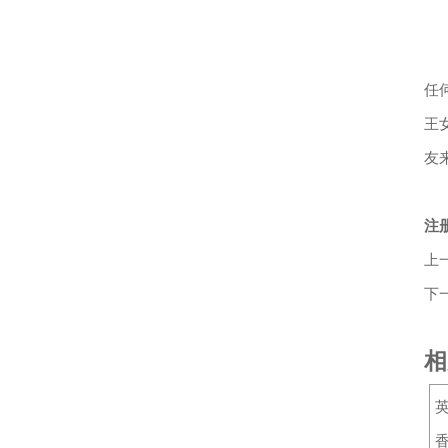
香
北
任
王
友
成
注
上
下
相