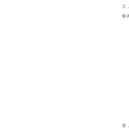
立
帐
成
务