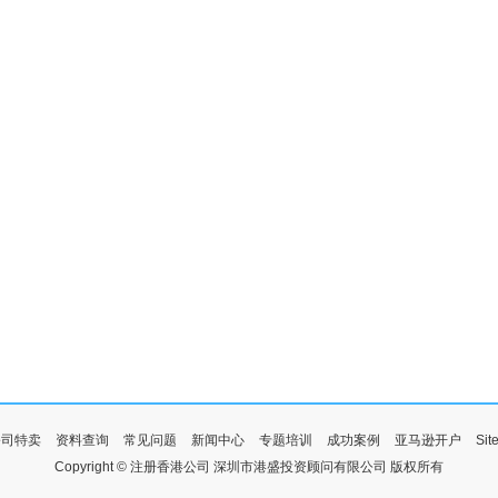
公司特卖
资料查询
常见问题
新闻中心
专题培训
成功案例
亚马逊开户
Sit
Copyright © 注册香港公司 深圳市港盛投资顾问有限公司 版权所有