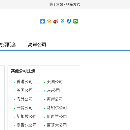
关于港盛
-
联系方式
资源配套
离岸公司
其他公司注册
香港公司
美国公司
英国公司
bvi公司
海外公司
离岸公司
开曼公司
马绍尔公司
新加坡公司
新西兰公司
塞舌尔公司
百慕大公司