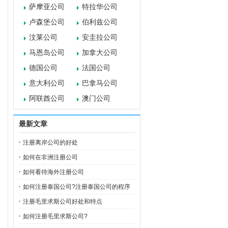
萨摩亚公司
特拉华公司
卢森堡公司
伯利兹公司
汶莱公司
安圭拉公司
马恩岛公司
加拿大公司
德国公司
法国公司
意大利公司
巴拿马公司
阿联酋公司
澳门公司
最新文章
注册离岸公司的好处
如何在非洲注册公司
如何看待海外注册公司
如何注册泰国公司?注册泰国公司的程序
注册毛里求斯公司好处和特点
如何注册毛里求斯公司?