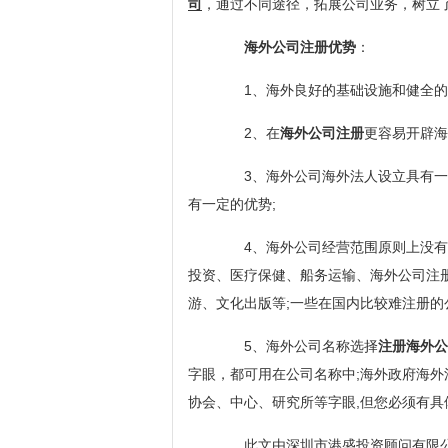
司
，通过不同途径，拓展公司业务，树立
海外公司注册优势
：
1、海外良好的基础设施和健全的法
2、在
海外公司注册
更容易开辟海
3、海外公司海外法人设立具有一定
有一定的优势;
4、海外公司经营范围原则上没有太
投资、医疗保健、船务运输、海外公司注
游、文化出版等;一些在国内比较难注册的
5、海外公司名称选择
注册海外公
字眼，都可用在公司名称中;海外政府海
协会、中心、研究所等字眼,但您必须有具
此文由深圳市港盛投资顾问有限公