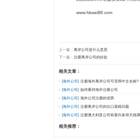
www.hkwei88.com
上一篇：
离岸公司是什么意思
下一篇：
注册离岸公司的好处
相关文章：
[
海外公司
]
注册海外离岸公司可否用中文名称?
[
海外公司
]
如何看待海外注册公司
[
海外公司
]
海外公司注册的优势
[
海外公司
]
注册离岸公司的出口退税问题
[
海外公司
]
注册澳大利亚公司有着许多得天独
相关推荐：