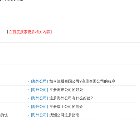
【
在百度搜索更多相关内容
】
[
海外公司
]
如何注册泰国公司?注册泰国公司的程序
[
海外公司
]
注册离岸公司的好处
[
海外公司
]
注册海外公司有什么好处?
[
海外公司
]
注册瑞士公司的简介
厚的优
[
海外公司
]
澳洲公司注册指南