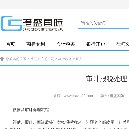
首页
商标专利
会计税务
银行开户
律师
您的当前位置：
首页
>
注册公司
>
会计税务
> 正文
审计报税处理
来源：www.hkwei88.com
编辑：港盛国际
做帐及审计办理流程
评估、报价、商洽后签订做帐报税协定==》预交全部款项==》整理