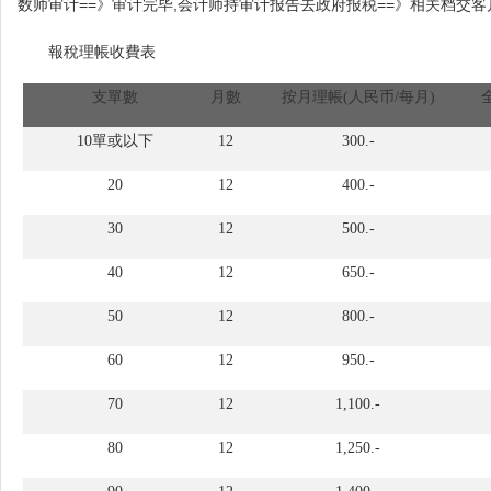
数师审计==》审计完毕,会计师持审计报告去政府报税==》相关档交客
報稅理帳收費表
支單數
月數
按月理帳(人民币/每月)
10單或以下
12
300.-
20
12
400.-
30
12
500.-
40
12
650.-
50
12
800.-
60
12
950.-
70
12
1,100.-
80
12
1,250.-