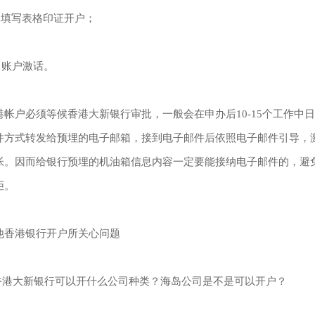
、填写表格印证开户；
、账户激话。
港帐户必须等候香港大新银行审批，一般会在申办后10-15个工作中
件方式转发给预埋的电子邮箱，接到电子邮件后依照电子邮件引导，
帐。因而给银行预埋的机油箱信息内容一定要能接纳电子邮件的，避
拒。
他香港银行开户所关心问题
.香港大新银行可以开什么公司种类？海岛公司是不是可以开户？