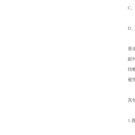
C
D
香
邮
转
被
其
1