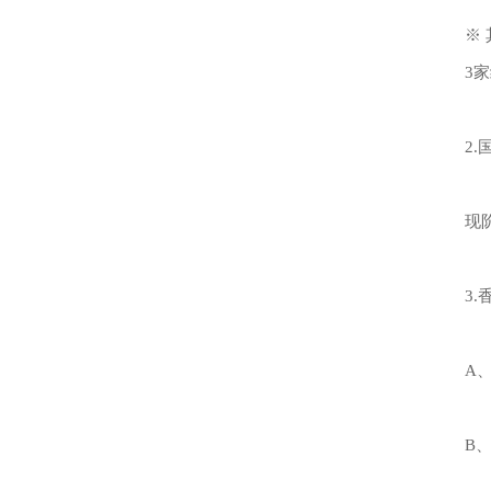
※
3
2
现
3
A
B