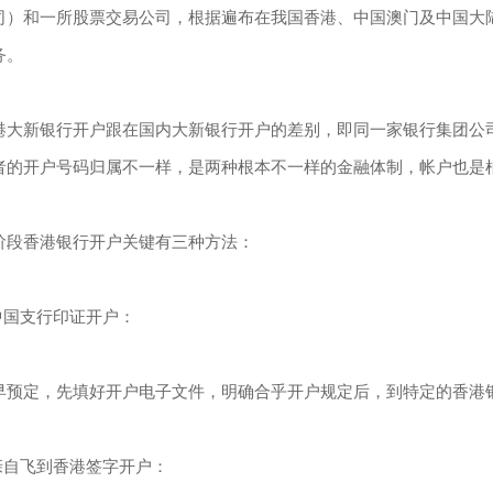
司）和一所股票交易公司，根据遍布在我国香港、中国澳门及中国大陆
务。
港大新银行开户跟在国内大新银行开户的差别，即同一家银行集团公
者的开户号码归属不一样，是两种根本不一样的金融体制，帐户也是
阶段香港银行开户关键有三种方法：
.中国支行印证开户：
早预定，先填好开户电子文件，明确合乎开户规定后，到特定的香港
.亲自飞到香港签字开户：