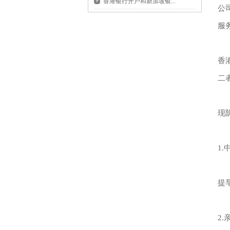
香港银行开户和新加坡银...
公
服
香
二
现
1
提
2